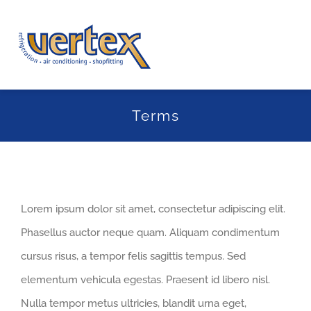
Skip
to
Togg
content
Navi
Home
Terms
About Us
Services
Lorem ipsum dolor sit amet, consectetur adipiscing elit.
Project Gallery
Phasellus auctor neque quam. Aliquam condimentum
cursus risus, a tempor felis sagittis tempus. Sed
News
elementum vehicula egestas. Praesent id libero nisl.
Contact Us
Nulla tempor metus ultricies, blandit urna eget,