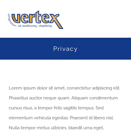
Skip
to
Togg
content
Navi
Home
Privacy
About Us
Services
Lorem ipsum dolor sit amet, consectetur adipiscing elit.
Project Gallery
Phasellus auctor neque quam. Aliquam condimentum
cursus risus, a tempor felis sagittis tempus. Sed
News
elementum vehicula egestas. Praesent id libero nisl.
Contact Us
Nulla tempor metus ultricies, blandit urna eget,